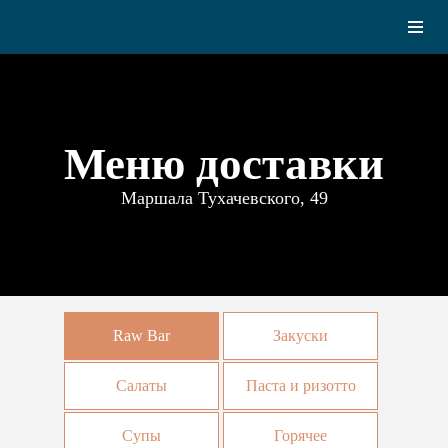
Меню доставки
Маршала Тухачевского, 49
Raw Bar
Закуски
Салаты
Паста и ризотто
Супы
Горячее