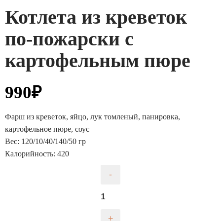
Котлета из креветок
по-пожарски с
картофельным пюре
990
₽
Фарш из креветок, яйцо, лук томленый, панировка,
картофельное пюре, соус
Вес: 120/10/40/140/50 гр
Калорийность: 420
Количество
-
товара
Котлета
из
+
креветок