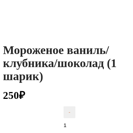
Мороженое ваниль/
клубника/шоколад (1
шарик)
250
₽
Количество
-
товара
Мороженое
ваниль/