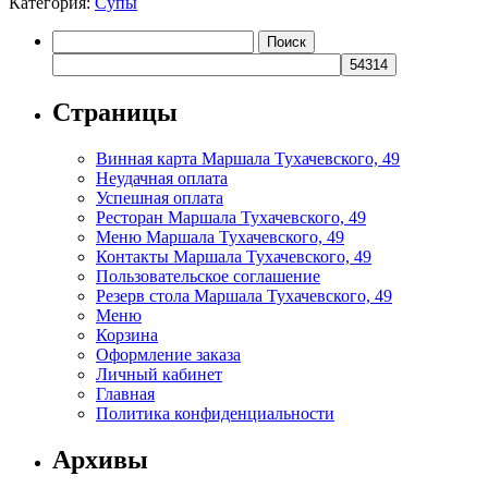
Категория:
Супы
и
сладкой
Найти:
говядиной
Страницы
Винная карта Маршала Тухачевского, 49
Неудачная оплата
Успешная оплата
Ресторан Маршала Тухачевского, 49
Меню Маршала Тухачевского, 49
Контакты Маршала Тухачевского, 49
Пользовательское соглашение
Резерв стола Маршала Тухачевского, 49
Меню
Корзина
Оформление заказа
Личный кабинет
Главная
Политика конфиденциальности
Архивы