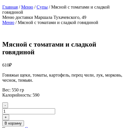
Главная
/
Меню
/
Супы
/ Мясной с томатами и сладкой
говядиной
Меню доставки
Маршала Тухачевского, 49
Меню
/
Мясной с томатами и сладкой говядиной
Мясной с томатами и сладкой
говядиной
610
₽
Говяжьи щеки, томаты, картофель, перец чили, лук, морковь,
чеснок, тимьян.
Вес: 550 гр
Калорийность: 590
Количество
-
товара
Мясной
+
с
В корзину
томатами