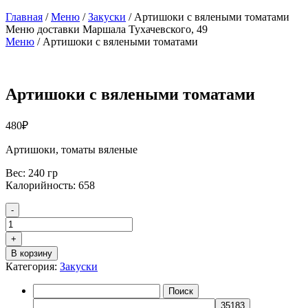
Главная
/
Меню
/
Закуски
/ Артишоки с вялеными томатами
Меню доставки
Маршала Тухачевского, 49
Меню
/
Артишоки с вялеными томатами
Артишоки с вялеными томатами
480
₽
Артишоки, томаты вяленые
Вес: 240 гр
Калорийность: 658
Количество
-
товара
Артишоки
+
с
В корзину
вялеными
Категория:
Закуски
томатами
Найти: