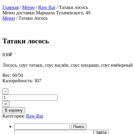
Главная
/
Меню
/
Raw Bar
/ Татаки лосось
Меню доставки
Маршала Тухачевского, 49
Меню
/
Татаки лосось
Татаки лосось
830
₽
Лосось, соус татаки, соус васаби, соус хондаши, соус имбирный
Вес: 60/50
Калорийность: 307
Количество
-
товара
Татаки
+
лосось
В корзину
Категория:
Raw Bar
Найти: